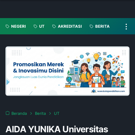
NEGERI
UT
AKREDITASI
BERITA
Beranda
Berita
UT
AIDA YUNIKA Universitas