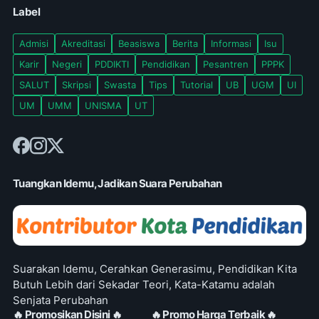
Label
Admisi
Akreditasi
Beasiswa
Berita
Informasi
Isu
Karir
Negeri
PDDIKTI
Pendidikan
Pesantren
PPPK
SALUT
Skripsi
Swasta
Tips
Tutorial
UB
UGM
UI
UM
UMM
UNISMA
UT
Tuangkan Idemu, Jadikan Suara Perubahan
Suarakan Idemu, Cerahkan Generasimu, Pendidikan Kita
Butuh Lebih dari Sekadar Teori, Kata-Katamu adalah
Senjata Perubahan
🔥 Promosikan Disini 🔥
🔥 Promo Harga Terbaik 🔥