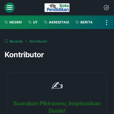
Menu
Da
NEGERI
UT
AKREDITASI
BERITA
Beranda
Kontributor
Kontributor
✍️
Suarakan Pikiranmu, Inspirasikan
Dunia!