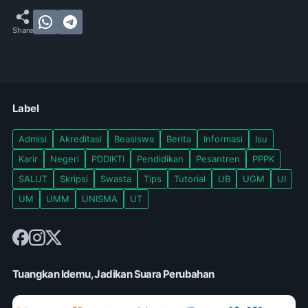
Label
Admisi
Akreditasi
Beasiswa
Berita
Informasi
Isu
Karir
Negeri
PDDIKTI
Pendidikan
Pesantren
PPPK
SALUT
Skripsi
Swasta
Tips
Tutorial
UB
UGM
UI
UM
UMM
UNISMA
UT
Tuangkan Idemu, Jadikan Suara Perubahan